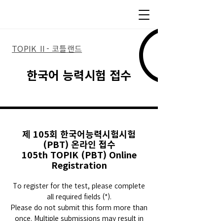
TOPIK Ⅱ- 코틀랜드
한국어 능력시험 접수
제 105회 한국어능력시험시험
(PBT) 온라인 접수
105th TOPIK (PBT) Online
Registration
To register for the test, please complete
all required fields (*).
Please do not submit this form more than
once. Multiple submissions may result in