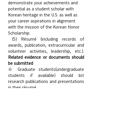
demonstrate your achievements and 
potential as a student scholar with 
Korean heritage in the U.S. as well as 
your career aspirations in alignment 
with the mission of the Korean Honor 
Scholarship.
 (5) Résumé (including records of 
awards, publication, extracurricular and 
volunteer activities, leadership, etc.). 
Related evidence or documents should 
be submitted
※ Graduate students(undergraduate 
students if available) should list 
research publications and presentations 
in their résumé.
(6) 
Applicants of music or art field
only
: 
either one of the followings
○  Art applicants must submit a USB 
drive that contains 10 still image files 
(jpeg, each smaller than 1MB) and/or 
up to 3 video art pieces(for video art or 