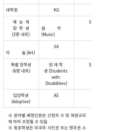
대학원
KG
예  능  계
SM
장  학  생
음          악 
(2명 내외)
(Music)
SA
미          술 (Art)
특별 장학생
장 애 학 
SD
 (6명 내외)
생 (Students 
with 
Disabilities)
입양학생
AS
(Adoptee)
※ 분야별 배정인원은 신청자 수 및 재원규모
에 따라 조정될 수 있음
※ 동포학생은 미국의 시민권 또는 영주권 소