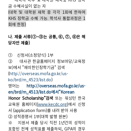
금 수혜사실이 없는 자
(대학 및 대학원 재학 중 각각 1회에 한하여 
KHS 장학금 수혜 가능. 학석사 통합과정은 1
회에 한정)
나. 제출 서류(①~⑤는 공통, ⑥, ⑦, ⑧은 해
당자만 제출)
①    신청서(소정양식) 1부
②    대사관 한글홈페이지 정보마당/교육정
보)에서 “재미한인장학기금” 검색
(
http://overseas.mofa.go.kr/us-
ko/brd/m_4523/list.do
)
영어는 
http://overseas.mofa.go.kr/us-
en/brd/m_4513/list.do에서“Korean
Honor Scholarship”검색
 또는 워싱턴 한국
교육원 홈페이지
(
www.kecdc.org
)
에서 신청
서 (application form)를 내려 받아 사용
② 성적증명서 1부(대학 발행 원본)
※   지원서 제출 당시 직전 1년간의 성적이 
포함된 전체 성적표를 제출하되, GPA의 경우 