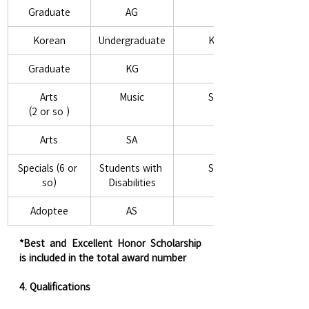
Graduate
AG
Korean
Undergraduate
KC
Graduate
KG
Arts
Music
SM
(2 or so )
Arts
SA
Specials (6 or 
Students with 
SD
so)
Disabilities
Adoptee
AS
*Best and Excellent Honor Scholarship 
is included in the total award number
4. Qualifications