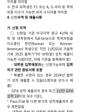
지자를 의미함
※ 한국 유학생은 F1 또는 A, G 비자 등 학위
과정 이수가 가능한 비자 소지자를 의미함
4. 
신청
자격 및 제출서류
가. 신청 자격
  ○ 신청일 기준 미국지역 정규 4년제 대
학 및 대학원에서 full-time으로 학위과정을 
이수중인 한인(Korean 또는 Korean-
American) 학생으로 직전 1년(2024 가을학
기와 2025 봄학기*)의 대학(원) 성적 제출이 
가능한 사람(다만, 아래 기준을 충족해야 함)
   - 
대학원 입학예정자
는 신청가능하며 
입학
허가 관련 증빙서류 포함
  * 특별한 사정이 있는 경우 2024년 봄학
기 성적 제출할 수 있음(소명자료 반드시 제
출)   
 -  GPA 성적 제출자의 경우 최근
 1년간 GPA 
성적 3.0
이상 (4.0 기준),
* Pass/Fail 등 다른 방식의 성적제출자의 경
우 제한없음
 -  대학의 학부 및 대학원 재학중 KHS 장학