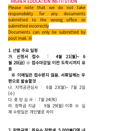
  HIGHER EDUCATION INSTITUTION
Please note that we do not take 
responsibility for any documents 
submitted to the wrong office or 
submitted incorrectly
Documents can only be submitted by 
post mail. ※
1. 선발 주요 일정
가. 신청서 접수  :  4월 21(월)~ 6
월 20(금)
 ※ 
접수마감일 이전 도착시까지 유
효
  ※ 이메일은 접수받지 않음. 서류일체는 우
편으로 발송할것
나. 지역공관심사 :  6월 23(월)~ 7월 2일
(수)                       
다. 중 앙 심 사  :  7월 24(목)
라. 장학금 지급  :  9월 29(월) 이후 ※ 실
제 수령일은 개인별로 차이
2. 장학금액 : 최우수 장학생  5,000불(2명 내