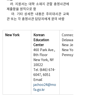
   라. 지원서는 대학 소재지 관할 총영사관에 
제출함을 원칙으로 함
   마. 기타 상세한 내용은 주미대사관 교육
관 또는 각 총영사관 담당자에게 문의 바람
New York
Korean 
Connecticut,
Education 
Delaware,
Center
New Jersey,
460 Park Ave., 
New York,
8th Floor
Pennsylvania
New York, NY 
10022
Tel. (646) 674-
6047, 6051
Email: 
jachoo24@mo
fa.go.kr