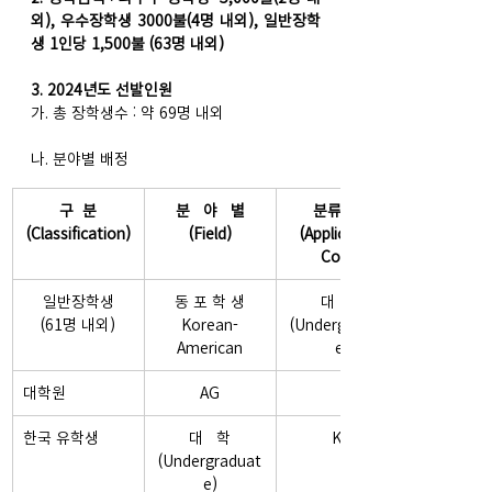
외), 우수장학생 3000불(4명 내외), 일반장학
생 1인당 1,500불 (63명 내외)
3. 2024년도 선발인원
가. 총 장학생수 : 약 69명 내외
나. 분야별 배정
구  분
분   야   별
분류기호
(Classification)
(Field)
(Applicant's 
Code)
일반장학생
동 포 학 생
대   학
(61명 내외)
Korean-
(Undergraduat
American
e)
대학원
AG
한국 유학생
대   학
KC
(Undergraduat
e)