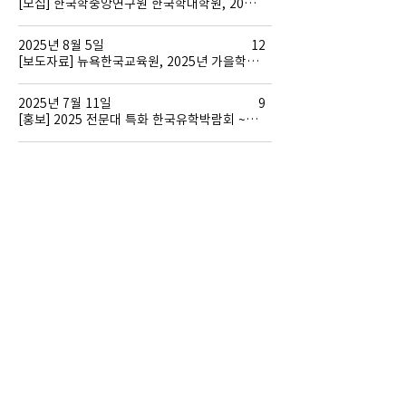
[모집] 한국학중앙연구원 한국학대학원, 2026년도 전기 특별 전형
2025년 8월 5일
12
[보도자료] 뉴욕한국교육원, 2025년 가을학기 한국어 강좌 수강생 모집
2025년 7월 11일
9
[홍보] 2025 전문대 특화 한국유학박람회 ~7.27.(일)
2025년 6월 2일
10
[모집] 재외교육기관 온라인 소식지 제11호 게재글 원고 모집 (-6.30.까지)
445 Park Ave, 2nd Fl, New York, NY 10022
(Between Park Ave and 56th St)