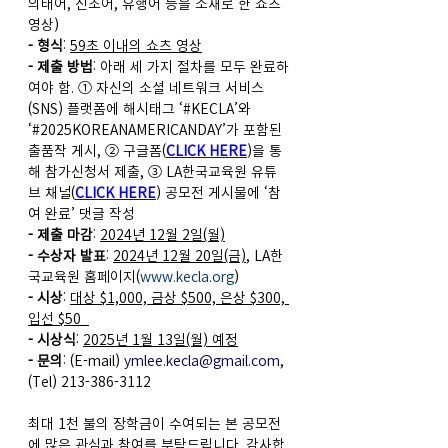
의태어, 신조어, 유행어 등을 소재로 한 쇼츠 
영상)
- 형식
: 
59초 이내의 쇼츠 영상
- 제출 방법
: 아래 세 가지 절차를 모두 완료하
여야 함. ① 자신의 소셜 네트워크 서비스
(SNS) 플랫폼에 해시태그 ‘#KECLA’와 
‘#2025KOREANAMERICANDAY’가 포함된 
출품작 게시, ② 구글폼(
CLICK HERE
)을 통
해 참가신청서 제출, ③ LA한국교육원 유튜
브 채널(
CLICK HERE
) 공모전 게시물에 ‘참
여 완료’ 댓글 작성
- 제출 마감
: 
2024년 12월 2일(월)
- 수상자 발표
: 
2024년 12월 20일(금)
, LA한
국교육원 홈페이지(
www.kecla.org
)
- 시상
: 
대상 $1,000, 금상 $500, 은상 $300, 
입선 $50  
- 시상식
: 
2025년 1월 13일(월) 예정
- 문의
: (E-mail) 
ymlee.kecla@gmail.com
, 
(Tel) 213-386-3112
최대 1천 불의 장학금이 수여되는 본 공모전
에 많은 관심과 참여를 부탁드립니다. 감사합