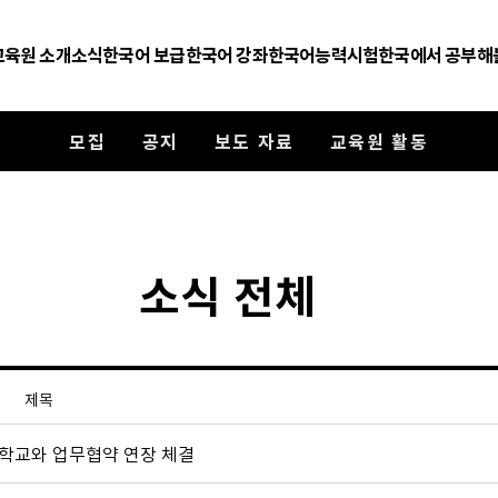
교육원 소개
소식
한국어 보급
한국어 강좌
한국어능력시험
한국에서 공부해
모집
공지
보도 자료
교육원 활동
​소식 전체
​제목
제학교와 업무협약 연장 체결